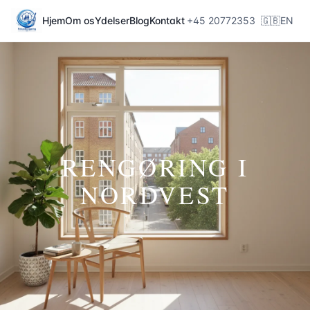
Hjem
Om os
Ydelser
Blog
Kontakt
+45 20772353
🇬🇧
EN
RENGØRING I
NORDVEST