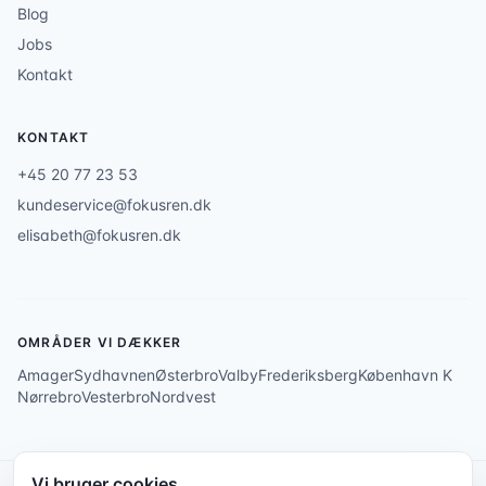
Blog
Jobs
Kontakt
KONTAKT
+45 20 77 23 53
kundeservice@fokusren.dk
elisabeth@fokusren.dk
OMRÅDER VI DÆKKER
Amager
Sydhavnen
Østerbro
Valby
Frederiksberg
København K
Nørrebro
Vesterbro
Nordvest
Vi bruger cookies