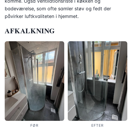
komme. Også ventilationsriste i køkken og
badeværelse, som ofte samler støv og fedt der
påvirker luftkvaliteten i hjemmet.
AFKALKNING
FØR
EFTER