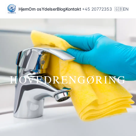
Hjem
Om os
Ydelser
Blog
Kontakt
+45 20772353
🇬🇧
EN
HOVEDRENGØRING