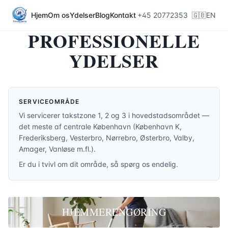
Hjem
Om os
Ydelser
Blog
Kontakt
+45 20772353
🇬🇧
EN
PROFESSIONELLE
YDELSER
SERVICEOMRÅDE
Vi servicerer takstzone 1, 2 og 3 i hovedstadsområdet —
det meste af centrale København (København K,
Frederiksberg, Vesterbro, Nørrebro, Østerbro, Valby,
Amager, Vanløse m.fl.).
Er du i tvivl om dit område, så spørg os endelig.
HJEMMERENGØRING