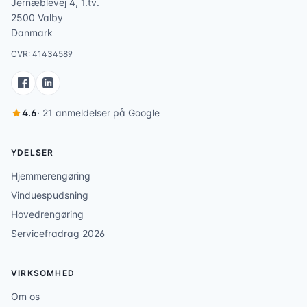
Jernæblevej 4, 1.tv.
2500 Valby
Danmark
CVR: 41434589
4.6
· 21 anmeldelser på Google
YDELSER
Hjemmerengøring
Vinduespudsning
Hovedrengøring
Servicefradrag 2026
VIRKSOMHED
Om os