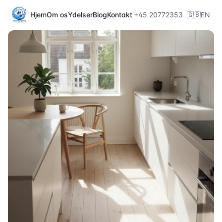
Hjem
Om os
Ydelser
Blog
Kontakt
+45 20772353
🇬🇧
EN