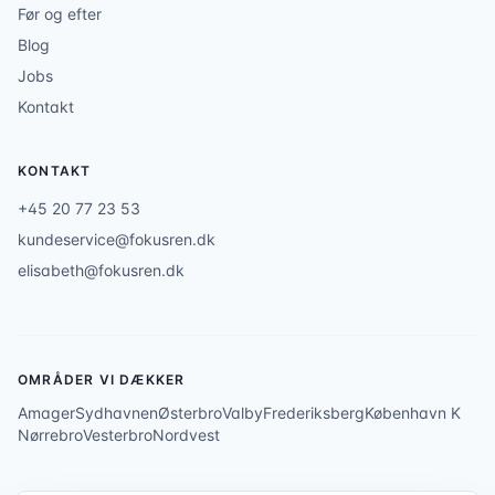
Før og efter
Blog
Jobs
Kontakt
KONTAKT
+45 20 77 23 53
kundeservice@fokusren.dk
elisabeth@fokusren.dk
OMRÅDER VI DÆKKER
Amager
Sydhavnen
Østerbro
Valby
Frederiksberg
København K
Nørrebro
Vesterbro
Nordvest